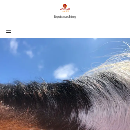
moedigemanen.be
Equicoaching